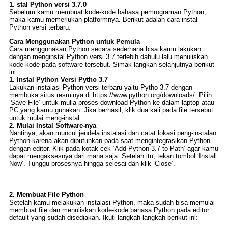
1. stal Python versi 3.7.0
Sebelum kamu membuat kode-kode bahasa pemrograman Python,
maka kamu memerlukan platformnya. Berikut adalah cara instal
Python versi terbaru:
Cara Menggunakan Python untuk Pemula
Cara menggunakan Python secara sederhana bisa kamu lakukan
dengan menginstal Python versi 3.7 terlebih dahulu lalu menuliskan
kode-kode pada software tersebut. Simak langkah selanjutnya berikut
ini.
1. Instal Python Versi Pytho 3.7
Lakukan instalasi Python versi terbaru yaitu Pytho 3.7 dengan
membuka situs resminya di https://www.python.org/downloads/. Pilih
‘Save File’ untuk mulia proses download Python ke dalam laptop atau
PC yang kamu gunakan. Jika berhasil, klik dua kali pada file tersebut
untuk mulai meng-instal.
2. Mulai Instal Software-nya
Nantinya, akan muncul jendela instalasi dan catat lokasi peng-instalan
Python karena akan dibutuhkan pada saat mengintegrasikan Python
dengan editor. Klik pada kotak cek ‘Add Python 3.7 to Path’ agar kamu
dapat mengaksesnya dari mana saja. Setelah itu, tekan tombol ‘Install
Now’. Tunggu prosesnya hingga selesai dan klik ‘Close’.
2. Membuat File Python
Setelah kamu melakukan instalasi Python, maka sudah bisa memulai
membuat file dan menuliskan kode-kode bahasa Python pada editor
default yang sudah disediakan. Ikuti langkah-langkah berikut ini: