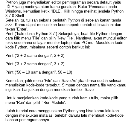
Python juga menyediakan editor pemrograman secara default yaitu
IDLE yang nantinya akan kamu gunakan. Buka ‘Pencarian’ pada
Windows, kemudian ketik ‘IDLE’. Klik hingga melihat jendela Python
3.7.0 Shell.
Setelah itu, tulisan sebaris perintah Python di sebelah kanan tanda
>>>. Kamu dapat menuliskan kode seperti contoh di bawah ini dan
tekan ‘Enter’.
Print (“halo dunia Python 3.7”) Selanjutnya, buat file Python dengan
cara klik menu ‘File’ dan pilih ‘New File’. Nantinya, akan muncul editor
teks sederhana di layar monitor laptop atau PC-mu. Masukkan kode-
kode Python, misalnya seperti contoh berikut ini:
Print (“2 + 2 sama dengan”, 2 + 2)
Print (“3 + 2 sama dengan”, 3 + 2)
Print (“50 – 10 sama dengan”, 50 – 10)
Kemudian, pilih menu ‘File’ dan ‘Save As’ jika dirasa sudah selesai
menuliskan kode-kode tersebut. Simpan dengan nama file yang kamu
inginkan. Lanjutkan dengan menekan tombol ‘Save’.
Untuk menjalankan kode-kode yang sudah kamu tulis, maka pilih
menu ‘Run’ dan pillih ‘Run Module’.
Itulah tutorial cara menggunakan Python yang bisa kamu lakukan
dengan melakukan instalasi terlebih dahulu lalu membuat kode-kode
bahasa pemrogramannya.